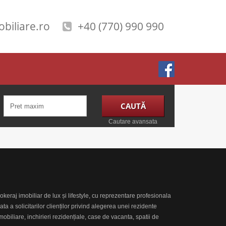
biliare.ro
+40 (770) 990 990
Cautare avansata
eraj imobiliar de lux și lifestyle, cu reprezentare profesionala
ta a solicitarilor clienților privind alegerea unei rezidente
mobiliare, inchirieri rezidențiale, case de vacanta, spatii de