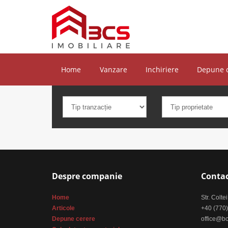
Home
Vanzare
Inchiriere
Depune 
Despre companie
Conta
Home
Str. Colte
Articole
+40 (770)
Depune cerere
office@bc