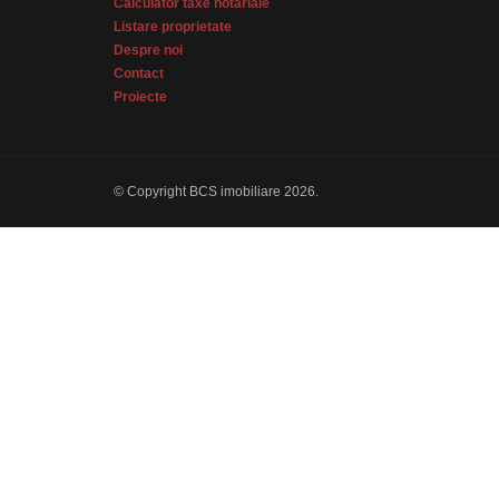
Calculator taxe notariale
Listare proprietate
Despre noi
Contact
Proiecte
© Copyright BCS imobiliare 2026.