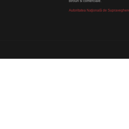
birouri si comerciale.
Autoritatea Naţională de Supraveghere