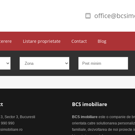
office@bcsimo
cerere
Listare proprietate
Contact
Blog
ct
BCS imobiliare
i 3, Sector 3, Bucuresti
BCS imobiliare
este o companie de brok
 990 990
orientata catre solutionarea personaliza
simobiliare.ro
familiale, dezvoltarea de noi proiecte i