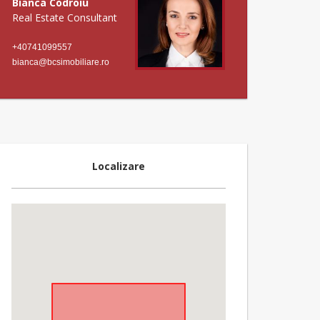
Bianca Codroiu
Real Estate Consultant
+40741099557
bianca@bcsimobiliare.ro
Localizare