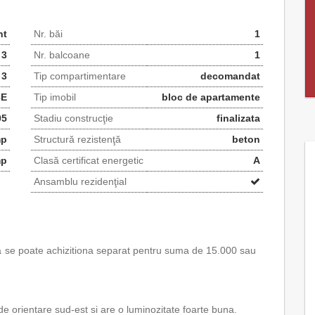
nt
Nr. băi
1
3
Nr. balcoane
1
 3
Tip compartimentare
decomandat
6E
Tip imobil
bloc de apartamente
05
Stadiu construcţie
finalizata
mp
Structură rezistenţă
beton
mp
Clasă certificat energetic
A
Ansamblu rezidenţial
a se poate achizitiona separat pentru suma de 15.000 sau
 de orientare sud-est si are o luminozitate foarte buna.