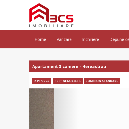
Home
Vanzare
Inchiriere
Depune ce
Apartament 3 camere - Hereastrau
231.922€
PREŢ NEGOCIABIL
COMISION STANDARD