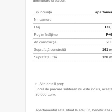
dormitoare si balcon.
Tip locuinţă
apartame
Nr. camere
Etaj
Etaj
Regim înălţime
P+
An construcţie
20
Suprafaţă construită
161 
Suprafaţă utilă
120 
Alte detalii preţ:
Locul de parcare subteran nu este inclus, acest
20.000 Euro.
Apartamentul este situat la etajul 3, beneficiaza