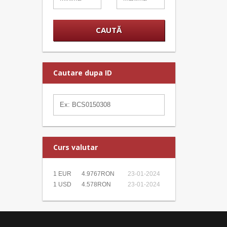
Cautare dupa ID
Curs valutar
1 EUR
4.9767RON
23-01-2024
1 USD
4.578RON
23-01-2024