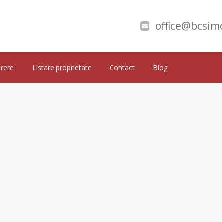
office@bcsimo
rere
Listare proprietate
Contact
Blog