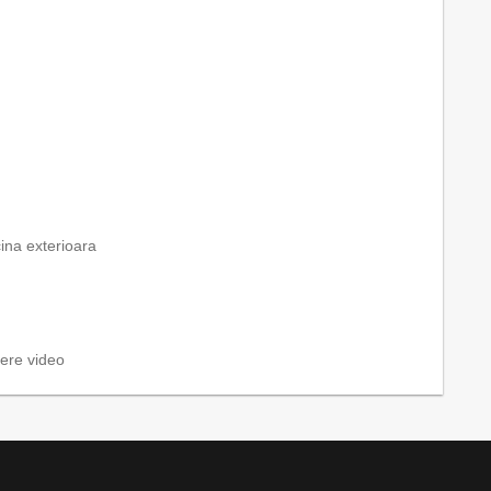
cina exterioara
here video