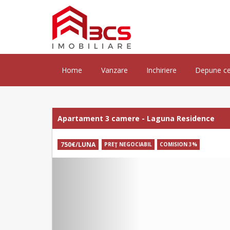
Home
Vanzare
Inchiriere
Depune ce
Apartament 3 camere - Laguna Residence
750€/LUNA
PREŢ NEGOCIABIL
COMISION 3%