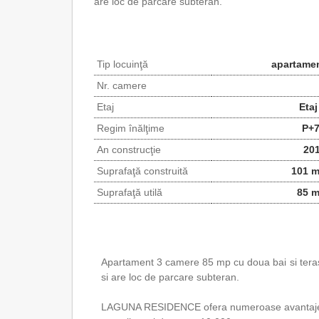
are loc de parcare subteran.
Tip locuinţă
apartame
Nr. camere
Etaj
Etaj
Regim înălţime
P+
An construcţie
20
Suprafaţă construită
101 
Suprafaţă utilă
85 
Apartament 3 camere 85 mp cu doua bai si tera
si are loc de parcare subteran.
LAGUNA RESIDENCE ofera numeroase avantaj