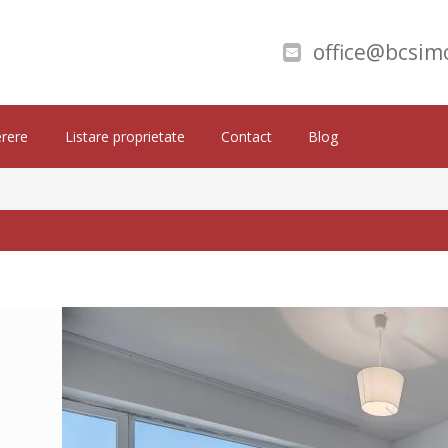
office@bcsimo
rere
Listare proprietate
Contact
Blog