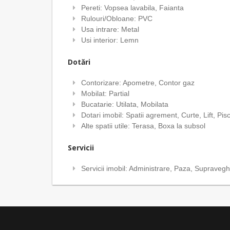
Pereti: Vopsea lavabila, Faianta
Rulouri/Obloane: PVC
Usa intrare: Metal
Usi interior: Lemn
Dotări
Contorizare: Apometre, Contor gaz
Mobilat: Partial
Bucatarie: Utilata, Mobilata
Dotari imobil: Spatii agrement, Curte, Lift, Pis
Alte spatii utile: Terasa, Boxa la subsol
Servicii
Servicii imobil: Administrare, Paza, Supraveg