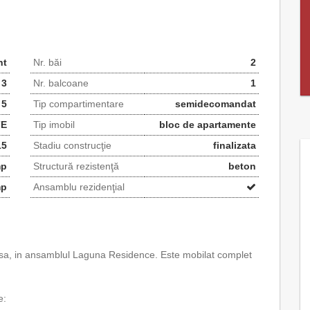
nt
Nr. băi
2
3
Nr. balcoane
1
 5
Tip compartimentare
semidecomandat
7E
Tip imobil
bloc de apartamente
15
Stadiu construcţie
finalizata
mp
Structură rezistenţă
beton
mp
Ansamblu rezidenţial
sa, in ansamblul Laguna Residence. Este mobilat complet
e: