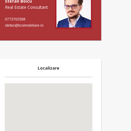
Stefan Boicu
Real Estate Consultant
0773702588
stefan@bcsimobiliare.ro
Localizare